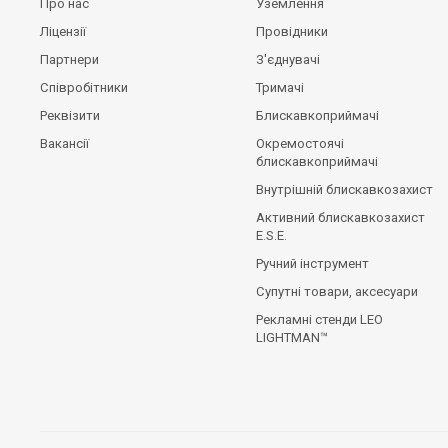
Про нас
Уземлення
Ліцензії
Провідники
Партнери
З'єднувачі
Співробітники
Тримачі
Реквізити
Блискавкоприймачі
Вакансії
Окремостоячі
блискавкоприймачі
Внутрішній блискавкозахист
Активний блискавкозахист
E.S.E.
Ручний інструмент
Супутні товари, аксесуари
Рекламні стенди LEO
LIGHTMAN™