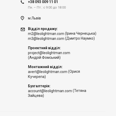
+38 093 009 11 01
Пн. – Пт.: с 9:00 до 18:00
м.Львів
Відділ продажу:
(Ірина Чернецька)
m2@leolightman.com
(Дмитро Наумко)
m3@leolightman.com
Проектний відділ:
project@leolightman.com
(Андрій Фомський)
Монтажний відділ:
(Орися
avert@leolightman.com
Кучерепа)
Бухгалтерія:
(Тетяна
account@leolightman.com
Зайцева)