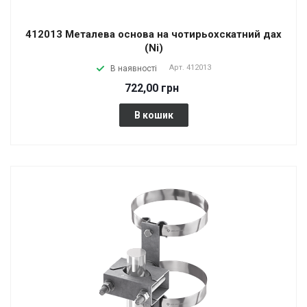
412013 Металева основа на чотирьохскатний дах
(Ni)
Арт.
412013
В наявності
722,00 грн
В кошик