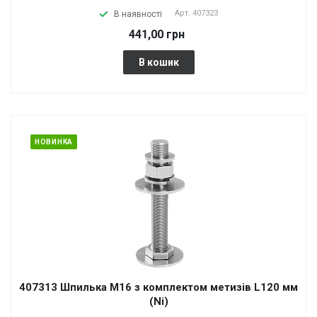
Арт.
407323
В наявності
441,00 грн
В кошик
НОВИНКА
407313 Шпилька М16 з комплектом метизів L120 мм
(Ni)