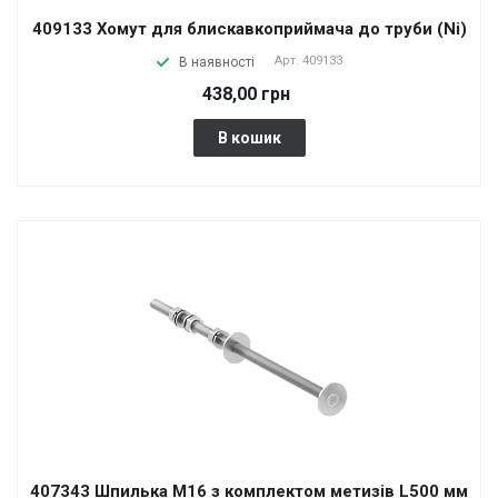
409133 Хомут для блискавкоприймача до труби (Ni)
Арт.
409133
В наявності
438,00 грн
В кошик
407343 Шпилька М16 з комплектом метизів L500 мм