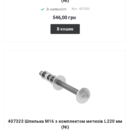
(Ni)
Арт.
407333
В наявності
546,00 грн
В кошик
407323 Шпилька М16 з комплектом метизів L220 мм
(Ni)