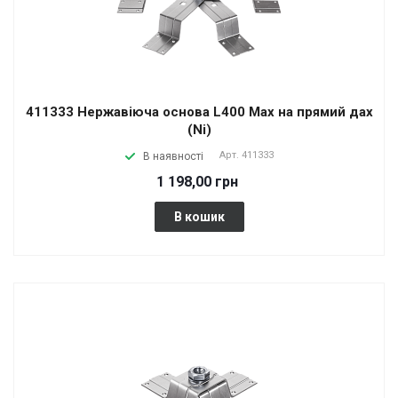
411333 Нержавіюча основа L400 Max на прямий дах
(Ni)
Арт.
411333
В наявності
1 198,00 грн
В кошик