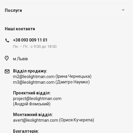
Послуги
Наші контакти
+38 093 009 11 01
Пн. – Пт.: с 9:00 до 18:00
м.Львів
Відділ продажу:
(Ірина Чернецька)
m2@leolightman.com
(Дмитро Наумко)
m3@leolightman.com
Проектний відділ:
project@leolightman.com
(Андрій Фомський)
Монтажний відділ:
(Орися Кучерепа)
avert@leolightman.com
Бухгалтерія: