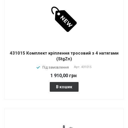
431015 Комплект кріплення тросовий з 4 натягами
(StgZn)
Арт.
431015
Під замовлення
1 910,00 грн
В кошик