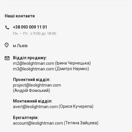
Наші контакти
+38 093 009 11 01
Пн. – Пт.: с 9:00 до 18:00
м.Львів
Відділ продажу:
(Ірина Чернецька)
m2@leolightman.com
(Дмитро Наумко)
m3@leolightman.com
Проектний відділ:
project@leolightman.com
(Андрій Фомський)
Монтажний відділ:
(Орися Кучерепа)
avert@leolightman.com
Бухгалтерія:
(Тетяна Зайцева)
account@leolightman.com