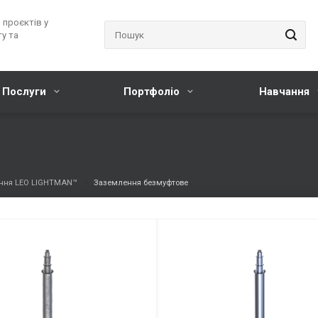
 проєктів у
у та
Послуги
Портфоліо
Навчання
ння LEO LIGHTMAN™
Заземлення безмуфтове