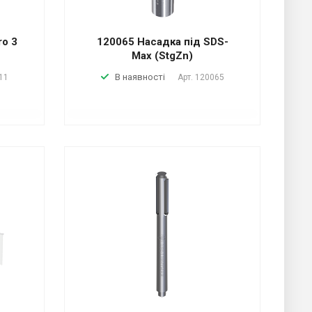
ro 3
120065 Насадка під SDS-
Max (StgZn)
В наявності
11
Арт.
120065