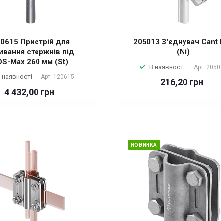
0615 Пристрій для
205013 З'єднувач Cant
ивання стержнів під
(Ni)
DS-Max 260 мм (St)
В наявності
Арт.
2050
 наявності
Арт.
120615
216,20 грн
4 432,00 грн
НОВИНКА