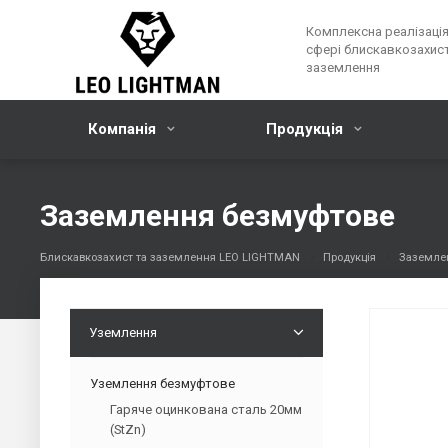
Комплексна реалізація
сфері блискавкозахист
заземлення
Компанія
Продукція
Заземлення безмуфтове
Блискавкозахист та заземлення LEO LIGHTMAN
Продукція
Заземле
Уземлення
Уземлення безмуфтове
Гаряче оцинкована сталь 20мм
(StZn)