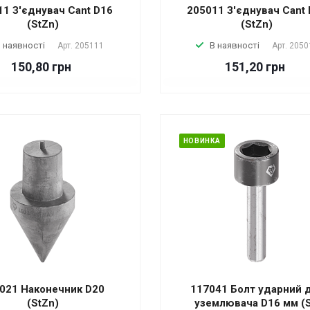
11 З'єднувач Cant D16
205011 З'єднувач Cant
(StZn)
(StZn)
 наявності
В наявності
Арт.
205111
Арт.
2050
150,80 грн
151,20 грн
НОВИНКА
021 Наконечник D20
117041 Болт ударний 
(StZn)
уземлювача D16 мм (S