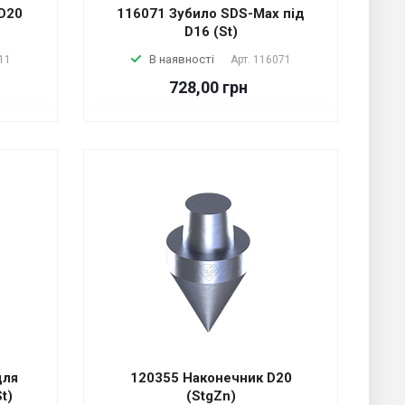
 D20
116071 Зубило SDS-Max під
D16 (St)
В наявності
11
Арт.
116071
728,00 грн
для
120355 Наконечник D20
t)
(StgZn)