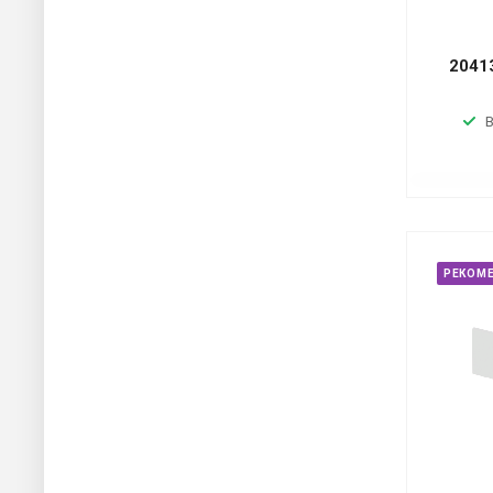
2041
В
РЕКОМ