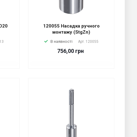
 D20
120055 Насадка ручного
монтажу (StgZn)
В наявності
13
Арт.
120055
756,00 грн