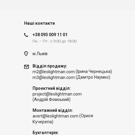
Наші контакти
+38 093 009 11 01
Пн. – Пт.: с 9:00 до 18:00
м.Львів
Відділ продажу:
(Ірина Чернецька)
m2@leolightman.com
(Дмитро Наумко)
m3@leolightman.com
Проектний відділ:
project@leolightman.com
(Андрій Фомський)
Монтажний відділ:
(Орися
avert@leolightman.com
Кучерепа)
Бухгалтерія: