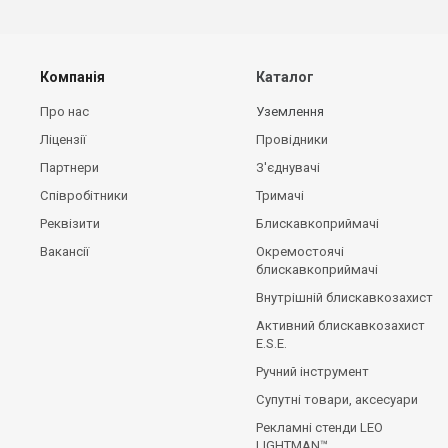
Компанія
Каталог
Про нас
Уземлення
Ліцензії
Провідники
Партнери
З'єднувачі
Співробітники
Тримачі
Реквізити
Блискавкоприймачі
Вакансії
Окремостоячі
блискавкоприймачі
Внутрішній блискавкозахист
Активний блискавкозахист
E.S.E.
Ручний інструмент
Супутні товари, аксесуари
Рекламні стенди LEO
LIGHTMAN™