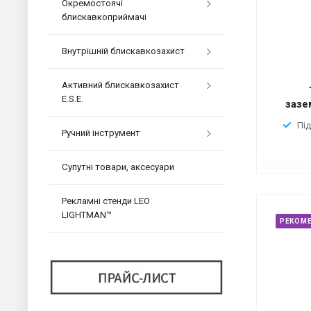
Окремостоячі
блискавкоприймачі
Внутрішній блискавкозахист
Активний блискавкозахист
E.S.E.
зазе
Пі
Ручний інструмент
Супутні товари, аксесуари
Рекламні стенди LEO
LIGHTMAN™
РЕКОМ