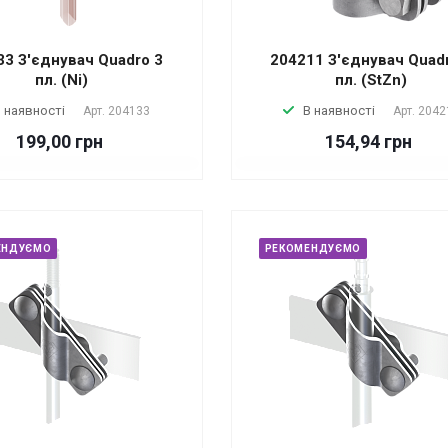
33 З'єднувач Quadro 3
204211 З'єднувач Quad
пл. (Nі)
пл. (StZn)
 наявності
В наявності
Арт.
204133
Арт.
2042
199,00 грн
154,94 грн
ЕНДУЄМО
РЕКОМЕНДУЄМО