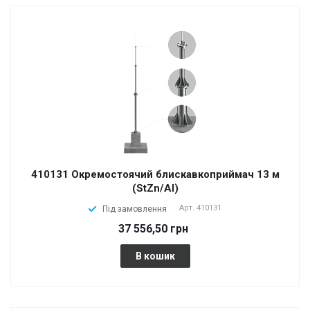
410131 Окремостоячий блискавкоприймач 13 м
(StZn/Al)
Арт.
410131
Під замовлення
37 556,50 грн
В кошик