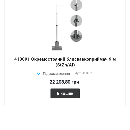
410091 Окремостоячий блискавкоприймач 9 м
(StZn/Al)
Арт.
410091
Під замовлення
22 208,80 грн
В кошик