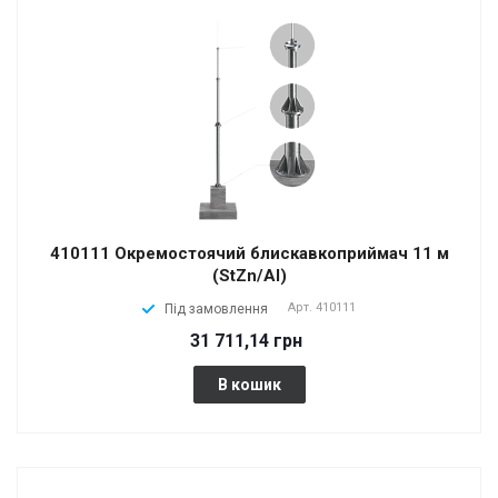
410111 Окремостоячий блискавкоприймач 11 м
(StZn/Al)
Арт.
410111
Під замовлення
31 711,14 грн
В кошик