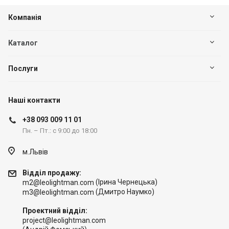
Компанія
Каталог
Послуги
Наші контакти
+38 093 009 11 01
Пн. – Пт.: с 9:00 до 18:00
м.Львів
Відділ продажу:
(Ірина Чернецька)
m2@leolightman.com
(Дмитро Наумко)
m3@leolightman.com
Проектний відділ:
project@leolightman.com