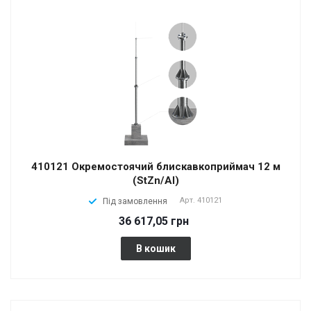
410121 Окремостоячий блискавкоприймач 12 м
(StZn/Al)
Арт.
410121
Під замовлення
36 617,05 грн
В кошик