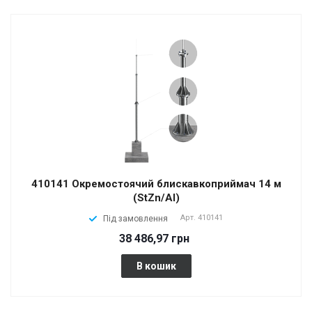
410141 Окремостоячий блискавкоприймач 14 м
(StZn/Al)
Арт.
410141
Під замовлення
38 486,97 грн
В кошик