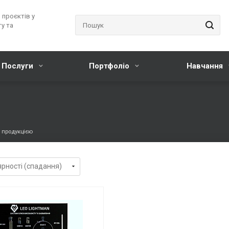
 проєктів у
у та
Послуги
Портфоліо
Навчання
 продукцією