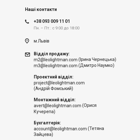
Наші контакти
+38 093 009 11 01
Пн. – Пт.: с 9:00 до 18:00
м.Львів
Відділ продажу:
(Ірина Чернецька)
m2@leolightman.com
(Дмитро Наумко)
m3@leolightman.com
Проектний відділ:
project@leolightman.com
(Андрій Фомський)
Монтажний відділ:
(Орися
avert@leolightman.com
Кучерепа)
Бухгалтерія:
(Тетяна
account@leolightman.com
Зайцева)