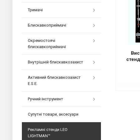
Тримачі
Блискавкоприймачі
Окремостоячі
блискавкоприймачі
Вис
стен
Внутрішній блискавкозахист
Активний блискавкозахист
E.S.E.
Ручний інструмент
Супутні товари, аксесуари
Рекламні стенди LEO
LIGHTMAN™