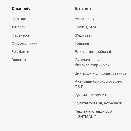
Компанія
Каталог
Про нас
Уземлення
Ліцензії
Провідники
Партнери
З'єднувачі
Співробітники
Тримачі
Реквізити
Блискавкоприймачі
Вакансії
Окремостоячі
блискавкоприймачі
Внутрішній блискавкозахист
Активний блискавкозахист
E.S.E.
Ручний інструмент
Супутні товари, аксесуари
Рекламні стенди LEO
LIGHTMAN™