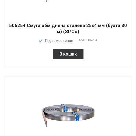
506254 Смуга обміднена сталева 25х4 мм (бухта 30
м) (St/Cu)
Арт.
506254
Під замовлення
В кошик