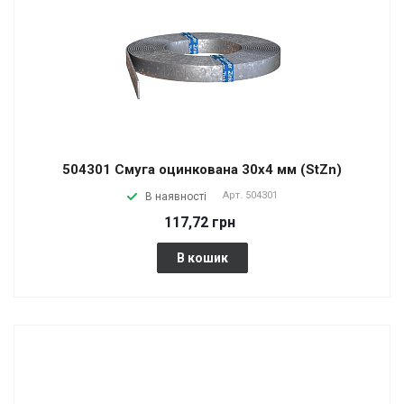
504301 Смуга оцинкована 30х4 мм (StZn)
Арт.
504301
В наявності
117,72 грн
В кошик