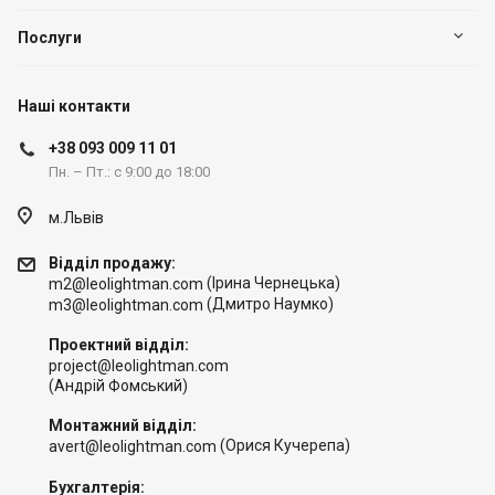
Послуги
Наші контакти
+38 093 009 11 01
Пн. – Пт.: с 9:00 до 18:00
м.Львів
Відділ продажу:
(Ірина Чернецька)
m2@leolightman.com
(Дмитро Наумко)
m3@leolightman.com
Проектний відділ:
project@leolightman.com
(Андрій Фомський)
Монтажний відділ:
(Орися Кучерепа)
avert@leolightman.com
Бухгалтерія: