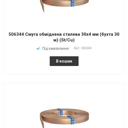
506344 Смуга обміднена сталева 30х4 мм (бухта 30
м) (St/Cu)
Арт.
506344
Під замовлення
В кошик