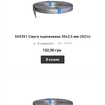
504351 Смуга оцинкована 30х3,5 мм (StZn)
Арт.
504351
В наявності
102,90 грн
В кошик