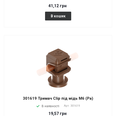
41,12 грн
В кошик
301619 Тримач Сlip під мідь М6 (Pa)
Арт.
301619
В наявності
19,57 грн