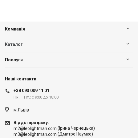
Компанія
Каталог
Послуги
Наші контакти
+38 093 009 11 01
Пн. – Пт.: с 9:00 до 18:00
м.Львів
Відділ продажу:
(Ірина Чернецька)
m2@leolightman.com
(Дмитро Наумко)
m3@leolightman.com