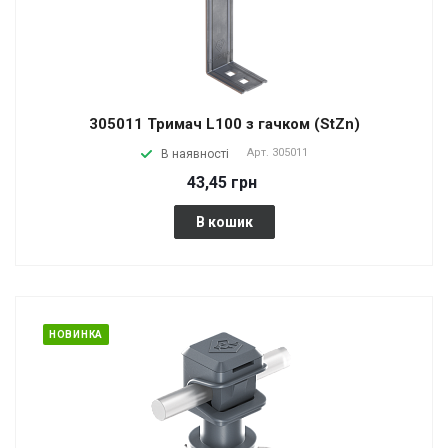
305011 Тримач L100 з гачком (StZn)
Арт.
305011
В наявності
43,45 грн
В кошик
НОВИНКА