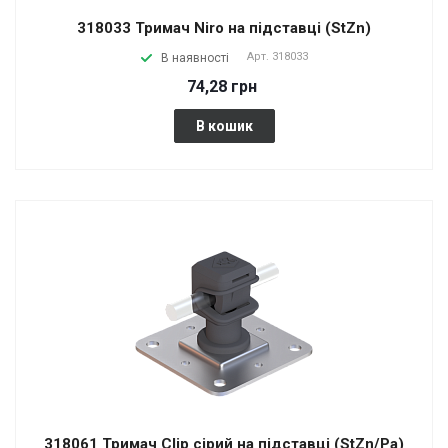
318033 Тримач Niro на підставці (StZn)
Арт.
318033
В наявності
74,28 грн
В кошик
318061 Тримач Сlip сірий на підставці (StZn/Pa)