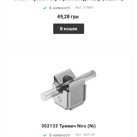
Арт.
318061
В наявності
49,28 грн
В кошик
302133 Тримач Niro (Ni)
Арт.
302133
В наявності