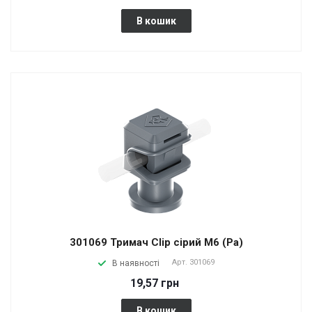
В кошик
301069 Тримач Сlip сірий М6 (Pa)
Арт.
301069
В наявності
19,57 грн
В кошик