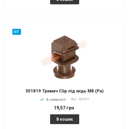
ХІТ
301819 Тримач Сlip під мідь М8 (Pa)
Арт.
301819
В наявності
19,57 грн
В кошик