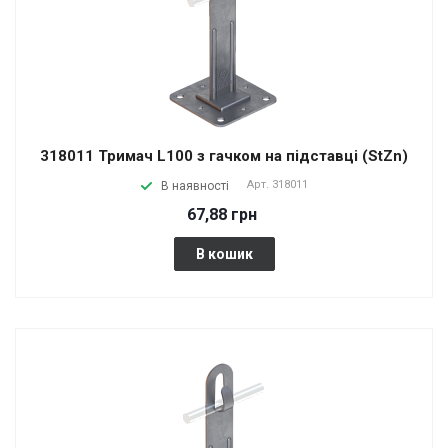
318011 Тримач L100 з гачком на підставці (StZn)
Арт.
318011
В наявності
67,88 грн
В кошик