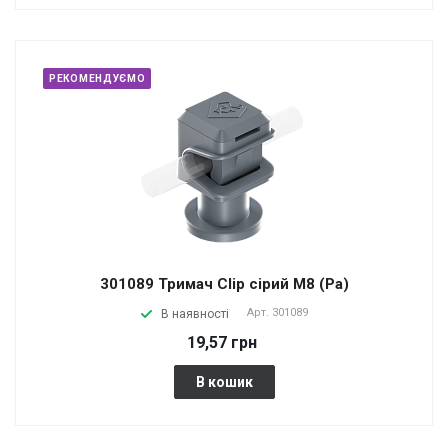
РЕКОМЕНДУЄМО
301089 Тримач Сlip сірий М8 (Pa)
Арт.
301089
В наявності
19,57 грн
В кошик