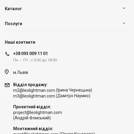
Каталог
Послуги
Наші контакти
+38 093 009 11 01
Пн. – Пт.: с 9:00 до 18:00
м.Львів
Відділ продажу:
(Ірина Чернецька)
m2@leolightman.com
(Дмитро Наумко)
m3@leolightman.com
Проектний відділ:
project@leolightman.com
(Андрій Фомський)
Монтажний відділ: