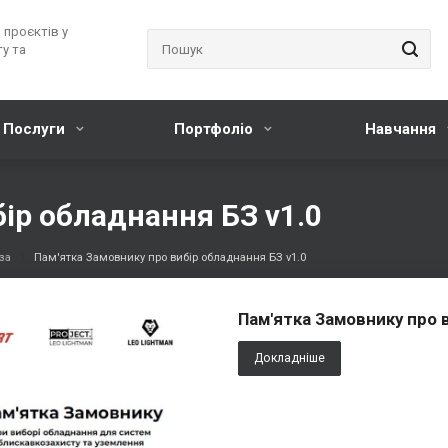
 проєктів у
у та
Послуги
Портфоліо
Навчання
ір обладнання БЗ v1.0
за
Пам'ятка Замовнику про вибір обладнання БЗ v1.0
Пам'ятка Замовнику про 
Докладніше