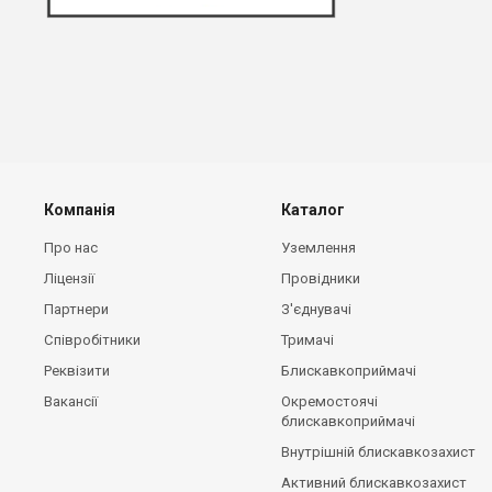
Компанія
Каталог
Про нас
Уземлення
Ліцензії
Провідники
Партнери
З'єднувачі
Співробітники
Тримачі
Реквізити
Блискавкоприймачі
Вакансії
Окремостоячі
блискавкоприймачі
Внутрішній блискавкозахист
Активний блискавкозахист