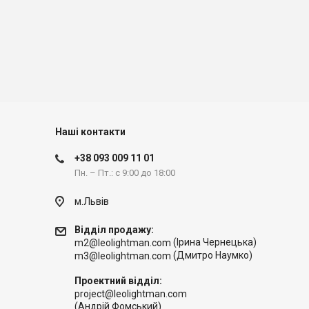
Наші контакти
+38 093 009 11 01
Пн. – Пт.: с 9:00 до 18:00
м.Львів
Відділ продажу:
(Ірина Чернецька)
m2@leolightman.com
(Дмитро Наумко)
m3@leolightman.com
Проектний відділ:
project@leolightman.com
(Андрій Фомський)