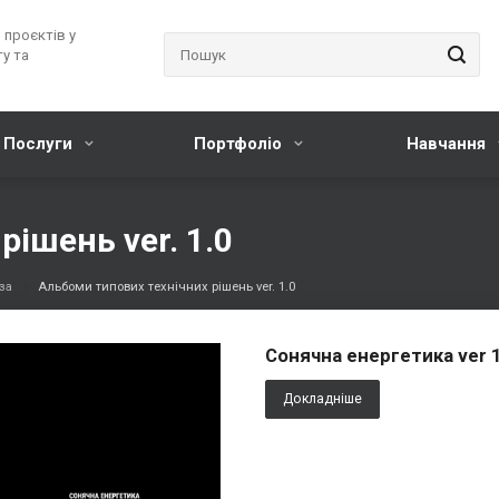
 проєктів у
у та
Послуги
Портфоліо
Навчання
ішень ver. 1.0
за
Альбоми типових технічних рішень ver. 1.0
Сонячна енергетика ver 
Докладніше