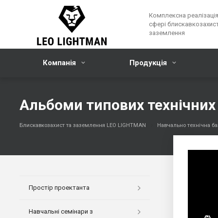
Комплексна реалізація
сфері блискавкозахист
заземлення
Компанія
Продукція
Альбоми типових технічних р
Блискавкозахист та заземлення LEO LIGHTMAN
Навчально технічна ба
Простір проектанта
Навчальні семінари з