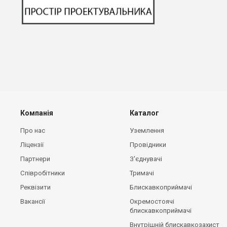
Компанія
Каталог
Про нас
Уземлення
Ліцензії
Провідники
Партнери
З'єднувачі
Співробітники
Тримачі
Реквізити
Блискавкоприймачі
Вакансії
Окремостоячі
блискавкоприймачі
Внутрішній блискавкозахист