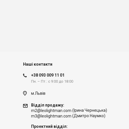
Наші контакти
+38 093 009 11 01
Пн. – Пт.: с 9:00 до 18:00
м.Львів
Відділ продажу:
(Ірина Чернецька)
m2@leolightman.com
(Дмитро Наумко)
m3@leolightman.com
Проектний відділ: