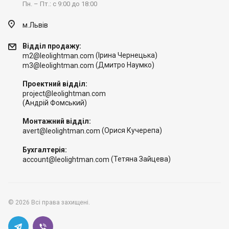
Пн. – Пт.: с 9:00 до 18:00
м.Львів
Відділ продажу:
(Ірина Чернецька)
m2@leolightman.com
(Дмитро Наумко)
m3@leolightman.com
Проектний відділ:
project@leolightman.com
(Андрій Фомський)
Монтажний відділ:
(Орися Кучерепа)
avert@leolightman.com
Бухгалтерія:
(Тетяна Зайцева)
account@leolightman.com
© 2026 Всі права захищені.