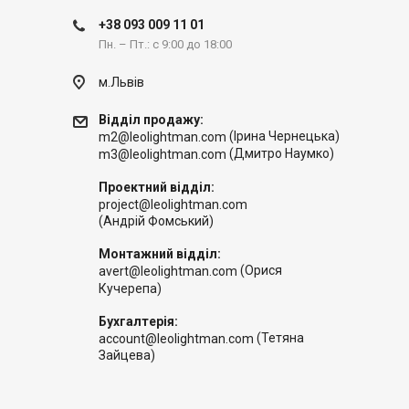
+38 093 009 11 01
Пн. – Пт.: с 9:00 до 18:00
м.Львів
Відділ продажу:
(Ірина Чернецька)
m2@leolightman.com
(Дмитро Наумко)
m3@leolightman.com
Проектний відділ:
project@leolightman.com
(Андрій Фомський)
Монтажний відділ:
(Орися
avert@leolightman.com
Кучерепа)
Бухгалтерія:
(Тетяна
account@leolightman.com
Зайцева)