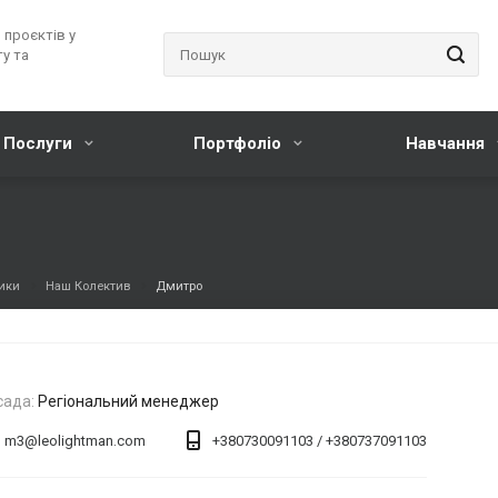
 проєктів у
у та
Послуги
Портфоліо
Навчання
ники
Наш Колектив
Дмитро
сада:
Регіональний менеджер
m3@leolightman.com
+380730091103 / +380737091103