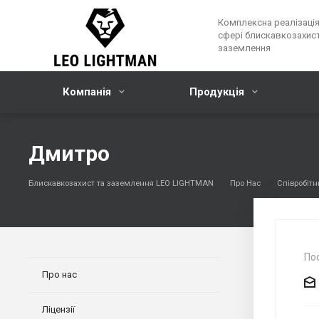
Комплексна реалізація
сфері блискавкозахист
заземлення
Компанія
Продукція
Дмитро
Блискавкозахист та заземлення LEO LIGHTMAN
Про Нас
Співробіт
По
Про нас
Ліцензії