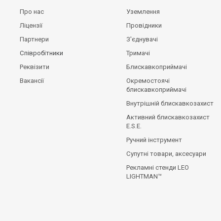
Про нас
Уземлення
Ліцензії
Провідники
Партнери
З'єднувачі
Співробітники
Тримачі
Реквізити
Блискавкоприймачі
Вакансії
Окремостоячі
блискавкоприймачі
Внутрішній блискавкозахист
Активний блискавкозахист
E.S.E.
Ручний інструмент
Супутні товари, аксесуари
Рекламні стенди LEO
LIGHTMAN™