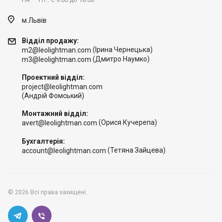
м.Львів
Відділ продажу:
(Ірина Чернецька)
m2@leolightman.com
(Дмитро Наумко)
m3@leolightman.com
Проектний відділ:
project@leolightman.com
(Андрій Фомський)
Монтажний відділ:
(Орися Кучерепа)
avert@leolightman.com
Бухгалтерія:
(Тетяна Зайцева)
account@leolightman.com
© 2026 Всі права захищені.