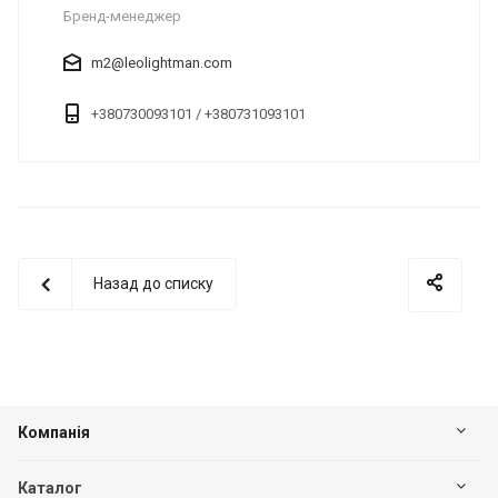
Бренд-менеджер
m2@leolightman.com
+380730093101 / +380731093101
Назад до списку
Компанія
Каталог