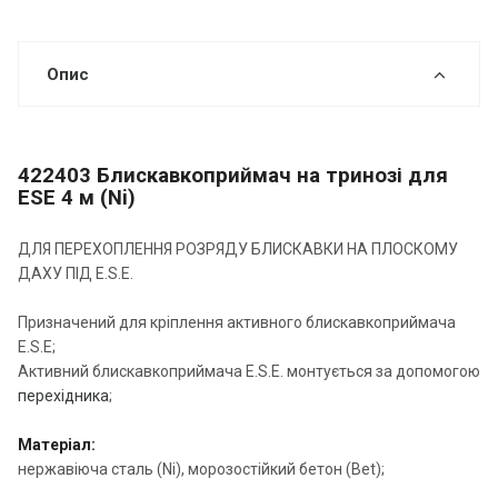
Опис
422403 Блискавкоприймач на тринозі для
ESE 4 м (Ni)
ДЛЯ ПЕРЕХОПЛЕННЯ РОЗРЯДУ БЛИСКАВКИ НА ПЛОСКОМУ
ДАХУ ПІД E.S.E.
Призначений для кріплення активного блискавкоприймача
E.S.E;
Активний блискавкоприймача E.S.E. монтується за допомогою
перехідника
;
Матеріал:
нержавіюча сталь (Ni), морозостійкий бетон (Вet);