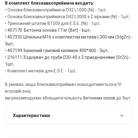
В комплект блискавкоприймача входить:
• Основа блискавкоприймача D32 L1000 (Ni) - 1шт;
• Основа блискавкоприймача D42 L3000 з 2 зірками (Ni) - 1шт;
• Триножний штатив B1500 для E.S.E. (Ni) - 1шт;
• 407170 Бетонна основа 17 кг (Bet) - 6шт;
• 407335 Шпилька М16 з комплектом метизів L300 мм (StgZn) -
3шт;
• 407199 Захисний гумовий килимок 400*400 - 3шт;
• 216111 З'єднувач до труби D30-40 з 2 приєднаннями (StZn) -
1шт;
• Комплект метизів для E.S.E. - 1шт;
В умовах, якщо блискавкоприймач знаходитиметься в IV
вітровій зоні,
ми рекомендуємо збільшити кількість
бетонних основ
до 9шт.
Характеристики