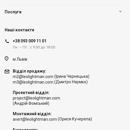
Послуги
Наші контакти
+38 093 009 11 01
Пн. – Пт.: с 9:00 до 18:00
м.Львів
Відділ продажу:
(Ірина Чернецька)
m2@leolightman.com
(Дмитро Наумко)
m3@leolightman.com
Проектний відділ:
project@leolightman.com
(Андрій Фомський)
Монтажний відділ:
(Орися Кучерепа)
avert@leolightman.com
Бухгалтерія: