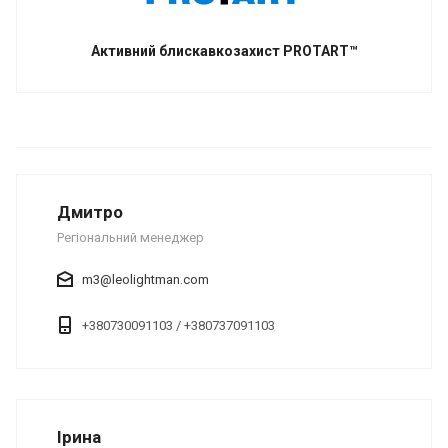
Активний блискавкозахист PROTART™
Дмитро
Регіональний менеджер
m3@leolightman.com
+380730091103 / +380737091103
Ірина