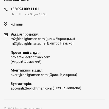
+38 093 009 11 01
Пн. – Пт.: с 9:00 до 18:00
м.Львів
Відділ продажу:
(Ірина Чернецька)
m2@leolightman.com
(Дмитро Наумко)
m3@leolightman.com
Проектний відділ:
project@leolightman.com
(Андрій Фомський)
Монтажний відділ:
(Орися Кучерепа)
avert@leolightman.com
Бухгалтерія:
(Тетяна Зайцева)
account@leolightman.com
© 2026 Всі права захищені.