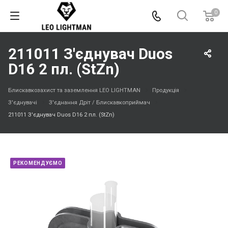
0
211011 З'єднувач Duos
D16 2 пл. (StZn)
Блискавкозахист та заземлення LEO LIGHTMAN
Продукція
З'єднувачі
З'єднання Дріт / Блискавкоприймач
211011 З'єднувач Duos D16 2 пл. (StZn)
РЕКОМЕНДУЄМО